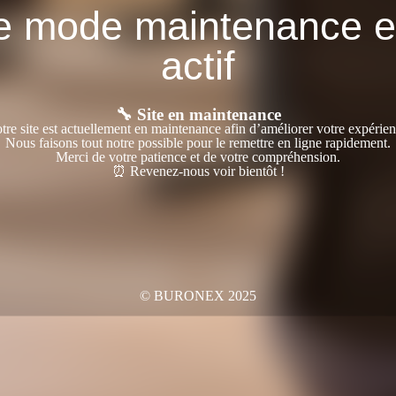
e mode maintenance e
actif
🔧 Site en maintenance
tre site est actuellement en maintenance afin d’améliorer votre expérien
Nous faisons tout notre possible pour le remettre en ligne rapidement.
Merci de votre patience et de votre compréhension.
⏰ Revenez-nous voir bientôt !
© BURONEX 2025