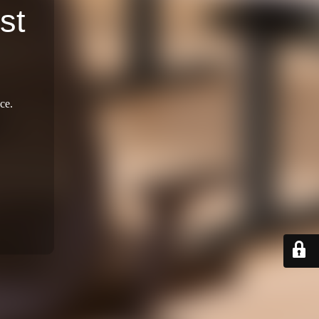
st
ce.